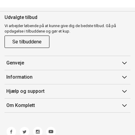
Udvalgte tilbud
Vi arbejder løbende på at kunne give dig de bedste tilbud. Gå på
opdagelse i tilbuddene og gør et kup.
Se tilbuddene
Genveje
Min side
Information
Ordrehistorik
Salgsbetingelser
Hjælp og support
Gavekort
Mærker/producent
Kontakt os
Om Komplett
Fortrydelsesret
Kundeservice
Om os
Produkthjælp og retur
Miljøpolitik og ESG
Fejl/Mangler