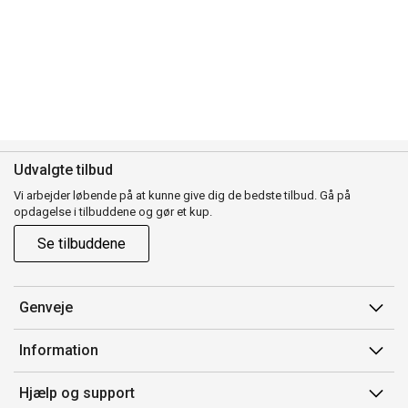
Udvalgte tilbud
Vi arbejder løbende på at kunne give dig de bedste tilbud. Gå på
opdagelse i tilbuddene og gør et kup.
Se tilbuddene
Genveje
Min side
Information
Ordrehistorik
Salgsbetingelser
Hjælp og support
Gavekort