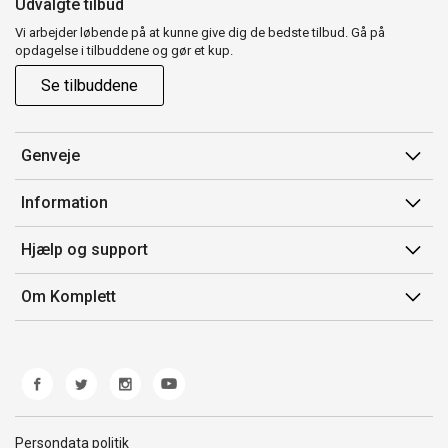
Udvalgte tilbud
Vi arbejder løbende på at kunne give dig de bedste tilbud. Gå på
opdagelse i tilbuddene og gør et kup.
Se tilbuddene
Genveje
Min side
Information
Ordrehistorik
Salgsbetingelser
Hjælp og support
Gavekort
Mærker/producent
Kontakt os
Om Komplett
Fortrydelsesret
Kundeservice
Om os
Produkthjælp og retur
Miljøpolitik og ESG
Fejl/Mangler
Whistleblowing
Fragt og levering
Norwegian Transparency Act
Persondata politik