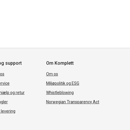
og support
Om Komplett
 os
Om os
rvice
Miljøpolitik og ESG
jælp og retur
Whistleblowing
ngler
Norwegian Transparency Act
 levering