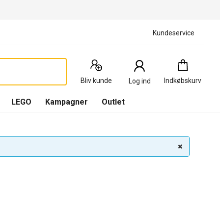
Kundeservice
Indkøbskurv
:
0
Produkter
Bliv kunde
Indkøbskurv
Log ind
(
Indkøbskurv
LEGO
Kampagner
Outlet