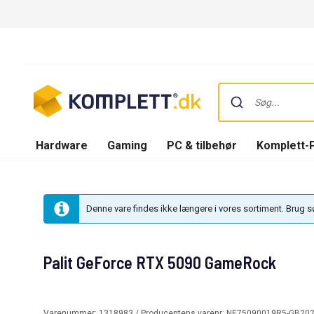
Hardware
Gaming
PC & tilbehør
Komplett-
Denne vare findes ikke længere i vores sortiment. Brug 
Palit GeForce RTX 5090 GameRock
Varenummer:
1318983
/ Producentens varenr:
NE75090019R5-GB20