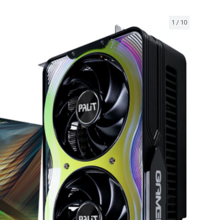
1
/
10