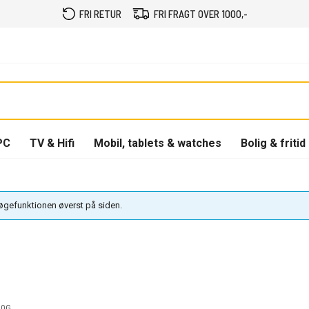
FRI RETUR
FRI FRAGT OVER 1000,-
PC
TV & Hifi
Mobil, tablets & watches
Bolig & fritid
søgefunktionen øverst på siden.
20G