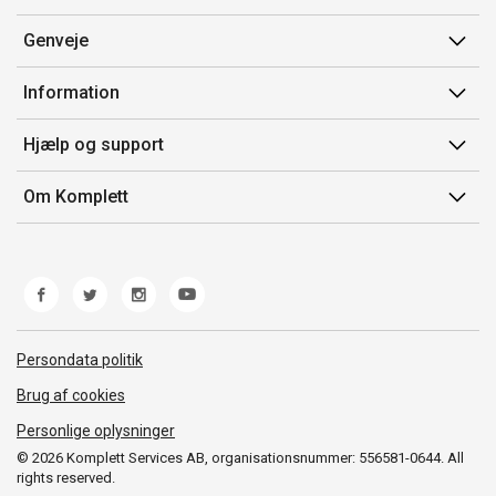
Genveje
Min side
Information
Ordrehistorik
Salgsbetingelser
Hjælp og support
Gavekort
Mærker/producent
Kontakt os
Om Komplett
Fortrydelsesret
Kundeservice
Om os
Produkthjælp og retur
Miljøpolitik og ESG
Fejl/Mangler
Whistleblowing
Fragt og levering
Norwegian Transparency Act
Persondata politik
Brug af cookies
Personlige oplysninger
© 2026 Komplett Services AB, organisationsnummer: 556581-0644. All
rights reserved.