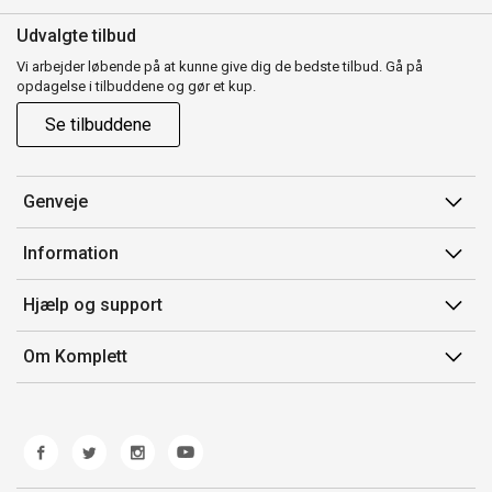
Udvalgte tilbud
Vi arbejder løbende på at kunne give dig de bedste tilbud. Gå på
opdagelse i tilbuddene og gør et kup.
Se tilbuddene
Genveje
Min side
Information
Ordrehistorik
Salgsbetingelser
Hjælp og support
Gavekort
Mærker/producent
Kontakt os
Om Komplett
Fortrydelsesret
Kundeservice
Om os
Produkthjælp og retur
Miljøpolitik og ESG
Fejl/Mangler
Whistleblowing
Fragt og levering