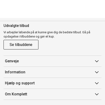
Udvalgte tilbud
Vi arbejder løbende på at kunne give dig de bedste tilbud. Gå på
opdagelse i tilbuddene og gør et kup.
Se tilbuddene
Genveje
Min side
Information
Ordrehistorik
Salgsbetingelser
Hjælp og support
Gavekort
Mærker/producent
Kontakt os
Om Komplett
Fortrydelsesret
Kundeservice
Om os