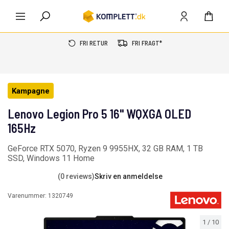
FRI RETUR
FRI FRAGT*
Kampagne
Lenovo Legion Pro 5 16" WQXGA OLED
165Hz
GeForce RTX 5070, Ryzen 9 9955HX, 32 GB RAM, 1 TB
SSD, Windows 11 Home
(0 reviews)
Skriv en anmeldelse
Varenummer:
1320749
1
/
10