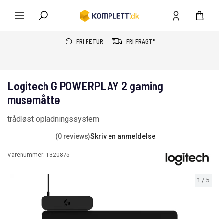
FRI RETUR
FRI FRAGT*
Logitech G POWERPLAY 2 gaming
musemåtte
trådløst opladningssystem
(0 reviews)
Skriv en anmeldelse
Varenummer:
1320875
1
/
5