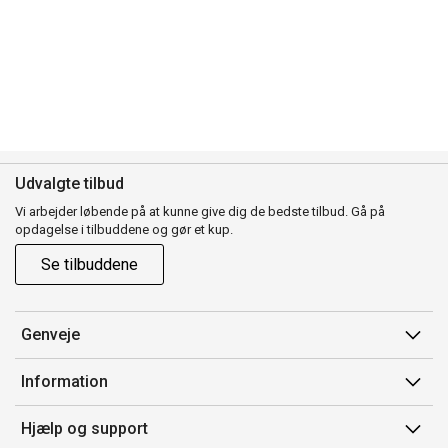
Udvalgte tilbud
Vi arbejder løbende på at kunne give dig de bedste tilbud. Gå på
opdagelse i tilbuddene og gør et kup.
Se tilbuddene
Genveje
Min side
Information
Ordrehistorik
Salgsbetingelser
Hjælp og support
Gavekort