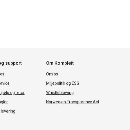
og support
Om Komplett
 os
Om os
rvice
Miljøpolitik og ESG
jælp og retur
Whistleblowing
ngler
Norwegian Transparency Act
 levering