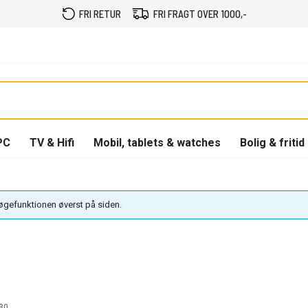
FRI RETUR
FRI FRAGT OVER 1000,-
PC
TV & Hifi
Mobil, tablets & watches
Bolig & fritid
søgefunktionen øverst på siden.
30