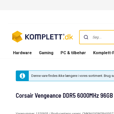
Hardware
Gaming
PC & tilbehør
Komplett-
Denne vare findes ikke længere i vores sortiment. Brug 
Corsair Vengeance DDR5 6000MHz 96GB
Varenummer:
1320935
/ Producentens varenr:
CMK96GX5M2B6000Z