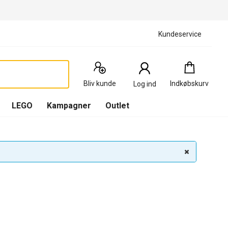
Kundeservice
Indkøbskurv
:
0
Produkter
Bliv kunde
Indkøbskurv
Log ind
(
Indkøbskurv
LEGO
Kampagner
Outlet