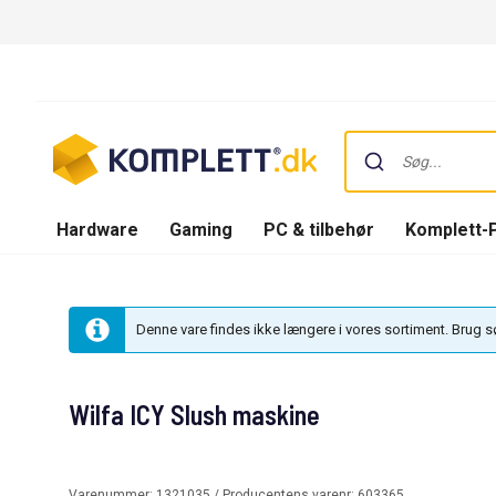
Hardware
Gaming
PC & tilbehør
Komplett-
Denne vare findes ikke længere i vores sortiment. Brug 
Wilfa ICY Slush maskine
Varenummer:
1321035
/ Producentens varenr:
603365