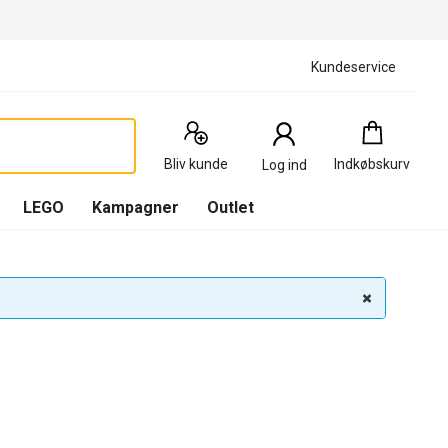
Kundeservice
Indkøbskurv
:
0
Produkter
Bliv kunde
Indkøbskurv
Log ind
(
Indkøbskurv
LEGO
Kampagner
Outlet