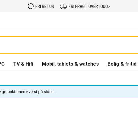
FRI RETUR
FRI FRAGT OVER 1000,-
PC
TV & Hifi
Mobil, tablets & watches
Bolig & fritid
søgefunktionen øverst på siden.