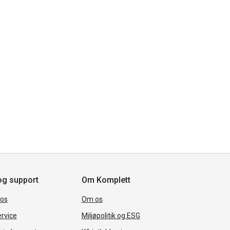
og support
Om Komplett
 os
Om os
rvice
Miljøpolitik og ESG