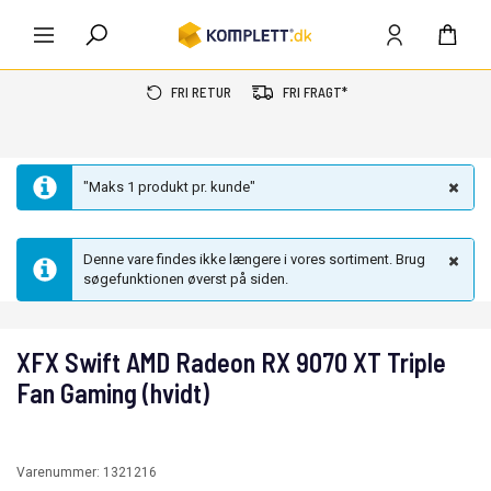
FRI RETUR
FRI FRAGT*
"Maks 1 produkt pr. kunde"
Denne vare findes ikke længere i vores sortiment. Brug
søgefunktionen øverst på siden.
XFX Swift AMD Radeon RX 9070 XT Triple
Fan Gaming (hvidt)
Varenummer:
1321216