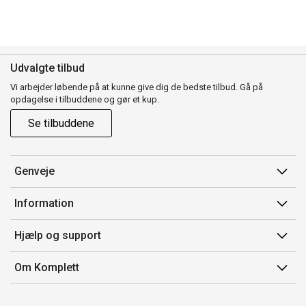
Udvalgte tilbud
Vi arbejder løbende på at kunne give dig de bedste tilbud. Gå på
opdagelse i tilbuddene og gør et kup.
Se tilbuddene
Genveje
Min side
Information
Ordrehistorik
Salgsbetingelser
Hjælp og support
Gavekort
Mærker/producent
Kontakt os
Om Komplett
Fortrydelsesret
Kundeservice
Om os
Produkthjælp og retur