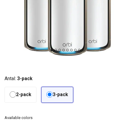
Antal:
3-pack
2-pack
3-pack
Available colors