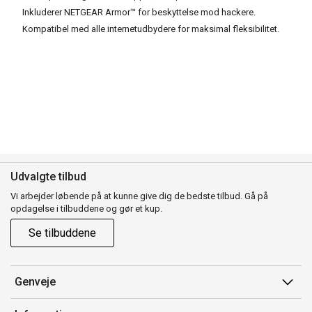
Inkluderer NETGEAR Armor™ for beskyttelse mod hackere.
Kompatibel med alle internetudbydere for maksimal fleksibilitet.
Udvalgte tilbud
Vi arbejder løbende på at kunne give dig de bedste tilbud. Gå på
opdagelse i tilbuddene og gør et kup.
Se tilbuddene
Genveje
Min side