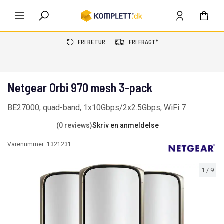
FRI RETUR
FRI FRAGT*
Netgear Orbi 970 mesh 3-pack
BE27000, quad-band, 1x10Gbps/2x2.5Gbps, WiFi 7
(0 reviews)
Skriv en anmeldelse
Varenummer:
1321231
1
/
9