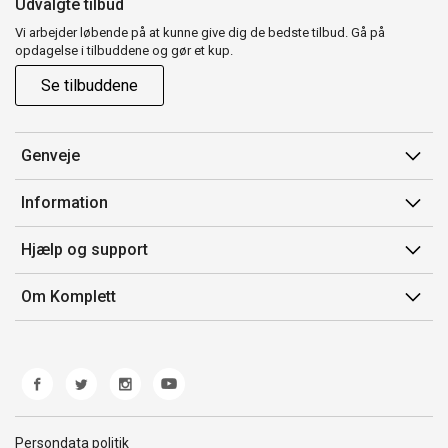
Udvalgte tilbud
Vi arbejder løbende på at kunne give dig de bedste tilbud. Gå på
opdagelse i tilbuddene og gør et kup.
Se tilbuddene
Genveje
Min side
Information
Ordrehistorik
Salgsbetingelser
Hjælp og support
Gavekort
Mærker/producent
Kontakt os
Om Komplett
Fortrydelsesret
Kundeservice
Om os
Produkthjælp og retur
Miljøpolitik og ESG
Fejl/Mangler
Whistleblowing
Fragt og levering
Norwegian Transparency Act
Persondata politik