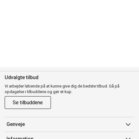
Udvalgte tilbud
Vi arbejder løbende på at kunne give dig de bedste tilbud. Gå på
opdagelse i tilbuddene og gør et kup.
Se tilbuddene
Genveje
Min side
Information