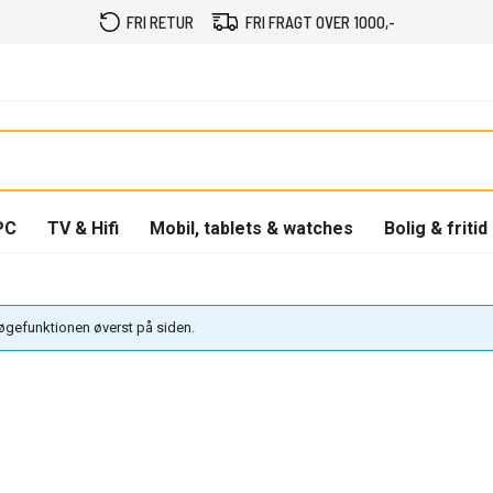
FRI RETUR
FRI FRAGT OVER 1000,-
PC
TV & Hifi
Mobil, tablets & watches
Bolig & fritid
søgefunktionen øverst på siden.