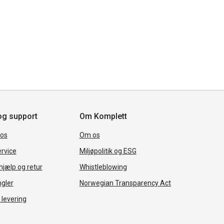
og support
Om Komplett
 os
Om os
rvice
Miljøpolitik og ESG
jælp og retur
Whistleblowing
ngler
Norwegian Transparency Act
 levering