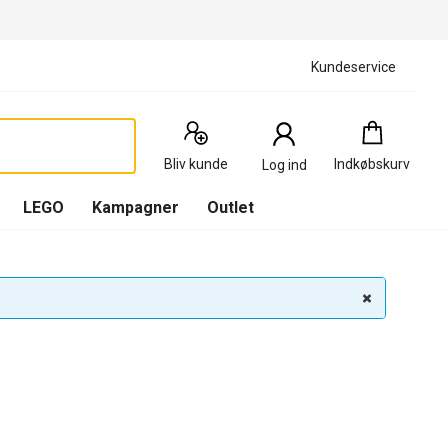
Kundeservice
Indkøbskurv
:
0
Produkter
Bliv kunde
Indkøbskurv
Log ind
(
Indkøbskurv
LEGO
Kampagner
Outlet