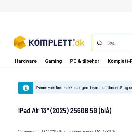
Hardware
Gaming
PC & tilbehør
Komplett-
Denne vare findes ikke længere i vores sortiment. Brug 
iPad Air 13" (2025) 256GB 5G (blå)
Varenummer:
1321778
/ Producentens varenr:
MCJ64KN/A