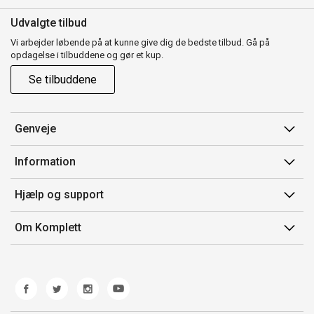
Udvalgte tilbud
Vi arbejder løbende på at kunne give dig de bedste tilbud. Gå på
opdagelse i tilbuddene og gør et kup.
Se tilbuddene
Genveje
Min side
Information
Ordrehistorik
Salgsbetingelser
Hjælp og support
Gavekort
Mærker/producent
Kontakt os
Om Komplett
Fortrydelsesret
Kundeservice
Om os
Produkthjælp og retur
Miljøpolitik og ESG
Fejl/Mangler
Whistleblowing
Fragt og levering