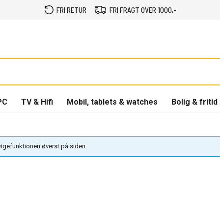
FRI RETUR
FRI FRAGT OVER 1000,-
PC
TV & Hifi
Mobil, tablets & watches
Bolig & fritid
søgefunktionen øverst på siden.