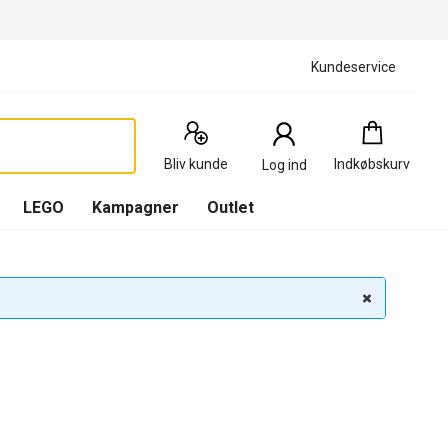
Kundeservice
Indkøbskurv
:
0
Produkter
Bliv kunde
Indkøbskurv
Log ind
(
Indkøbskurv
LEGO
Kampagner
Outlet