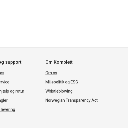
og support
Om Komplett
 os
Om os
rvice
Miljøpolitik og ESG
jælp og retur
Whistleblowing
ngler
Norwegian Transparency Act
 levering