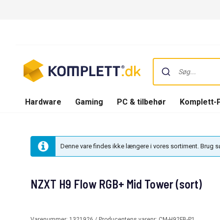
Hardware
Gaming
PC & tilbehør
Komplett-
Denne vare findes ikke længere i vores sortiment. Brug 
NZXT H9 Flow RGB+ Mid Tower (sort)
Varenummer:
1321926
/ Producentens varenr:
CM-H92FB-P1