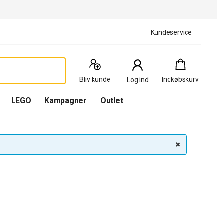
Kundeservice
Indkøbskurv
:
0
Produkter
Bliv kunde
Indkøbskurv
Log ind
(
Indkøbskurv
LEGO
Kampagner
Outlet