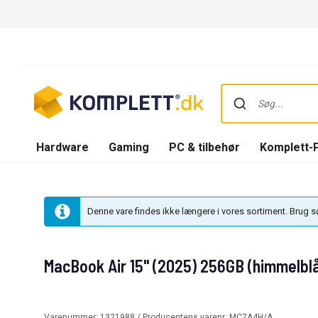
Hardware
Gaming
PC & tilbehør
Komplett-
Denne vare findes ikke længere i vores sortiment. Brug 
MacBook Air 15" (2025) 256GB (himmelbl
Varenummer:
1321988
/ Producentens varenr:
MC7A4H/A