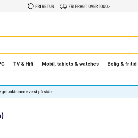
FRI RETUR
FRI FRAGT OVER 1000,-
PC
TV & Hifi
Mobil, tablets & watches
Bolig & fritid
søgefunktionen øverst på siden.
å)