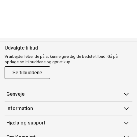
Udvalgte tilbud
Vi arbejder løbende på at kunne give dig de bedste tilbud. Gå på
opdagelse i tilbuddene og gør et kup.
Se tilbuddene
Genveje
Min side
Information
Ordrehistorik
Salgsbetingelser
Hjælp og support
Gavekort
Mærker/producent
Kontakt os