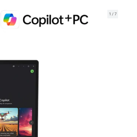
1
/
7