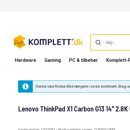
Hardware
Gaming
PC & tilbehør
Komplett-
Denne vare findes ikke længere i vores sortiment. Brug 
Lenovo ThinkPad X1 Carbon G13 14" 2.8K
Varenummer:
1322587
/ Producentens varenr:
21NS0010MX