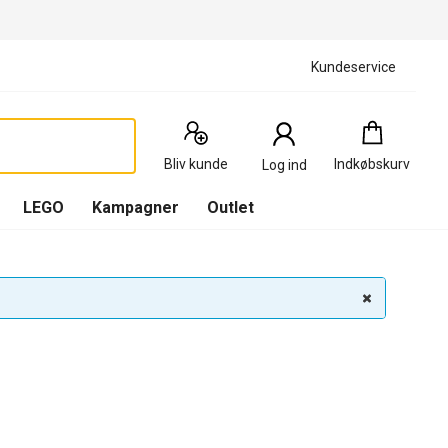
Kundeservice
Indkøbskurv
:
0
Produkter
Bliv kunde
Indkøbskurv
Log ind
(
Indkøbskurv
LEGO
Kampagner
Outlet