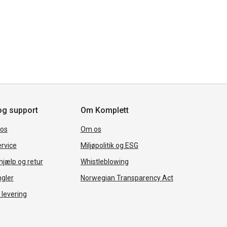
og support
Om Komplett
 os
Om os
rvice
Miljøpolitik og ESG
jælp og retur
Whistleblowing
ngler
Norwegian Transparency Act
 levering