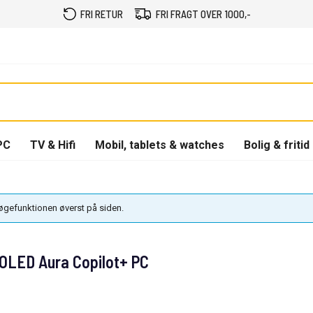
FRI RETUR
FRI FRAGT OVER 1000,-
PC
TV & Hifi
Mobil, tablets & watches
Bolig & fritid
søgefunktionen øverst på siden.
 OLED Aura Copilot+ PC