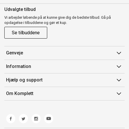
Udvalgte tilbud
Vi arbejder løbende på at kunne give dig de bedste tilbud. Gå på
opdagelse i tilbuddene og gør et kup.
Se tilbuddene
Genveje
Min side
Information
Ordrehistorik
Salgsbetingelser
Hjælp og support
Gavekort
Mærker/producent
Kontakt os
Om Komplett
Fortrydelsesret
Kundeservice
Om os
Produkthjælp og retur
Miljøpolitik og ESG
Fejl/Mangler
Whistleblowing
Fragt og levering