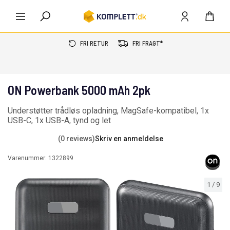
FRI RETUR
FRI FRAGT*
ON Powerbank 5000 mAh 2pk
Understøtter trådløs opladning, MagSafe-kompatibel, 1x
USB-C, 1x USB-A, tynd og let
(0 reviews)
Skriv en anmeldelse
Varenummer:
1322899
1
/
9