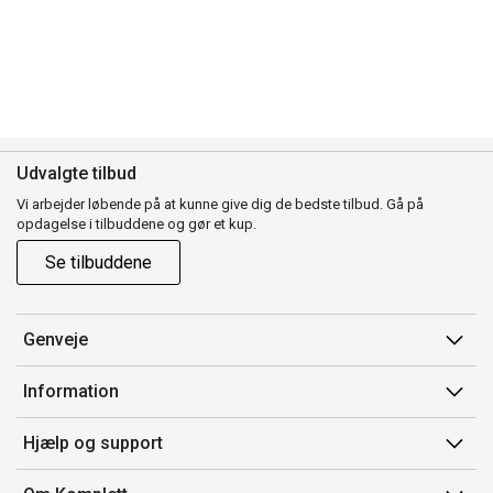
Udvalgte tilbud
Vi arbejder løbende på at kunne give dig de bedste tilbud. Gå på
opdagelse i tilbuddene og gør et kup.
Se tilbuddene
Genveje
Min side
Information
Ordrehistorik
Salgsbetingelser
Hjælp og support
Gavekort
Mærker/producent
Kontakt os