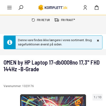
FRI RETUR
FRI FRAGT*
Denne vare findes ikke længere i vores sortiment. Brug
søgefunktionen øverst på siden.
OMEN by HP Laptop 17-db0008no 17,3" FHD
144Hz -B-Grade
Varenummer:
1323176
1
/
10