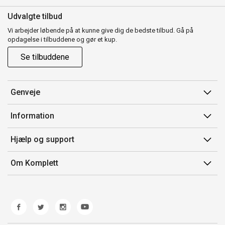
Udvalgte tilbud
Vi arbejder løbende på at kunne give dig de bedste tilbud. Gå på
opdagelse i tilbuddene og gør et kup.
Se tilbuddene
Genveje
Min side
Information
Ordrehistorik
Salgsbetingelser
Hjælp og support
Gavekort
Mærker/producent
Kontakt os
Om Komplett
Fortrydelsesret
Kundeservice
Om os
Produkthjælp og retur
Miljøpolitik og ESG
Fejl/Mangler
Whistleblowing
Fragt og levering