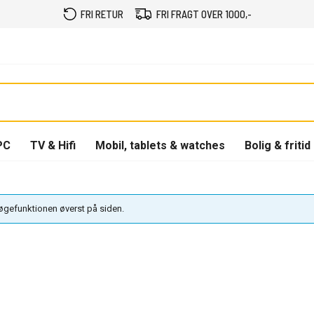
FRI RETUR
FRI FRAGT OVER 1000,-
PC
TV & Hifi
Mobil, tablets & watches
Bolig & fritid
søgefunktionen øverst på siden.