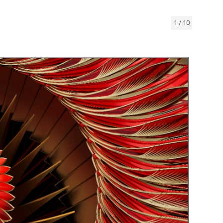
1
/
10