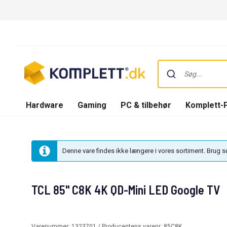
Hardware
Gaming
PC & tilbehør
Komplett-
Denne vare findes ikke længere i vores sortiment. Brug 
TCL 85" C8K 4K QD-Mini LED Google TV
Varenummer:
1323701
/ Producentens varenr:
85C8K