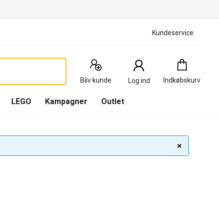
Kundeservice
Indkøbskurv
:
0
Produkter
Bliv kunde
Indkøbskurv
Log ind
(
Indkøbskurv
LEGO
Kampagner
Outlet