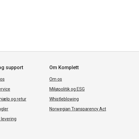
og support
Om Komplett
 os
Om os
rvice
Miljøpolitik og ESG
jælp og retur
Whistleblowing
ngler
Norwegian Transparency Act
 levering