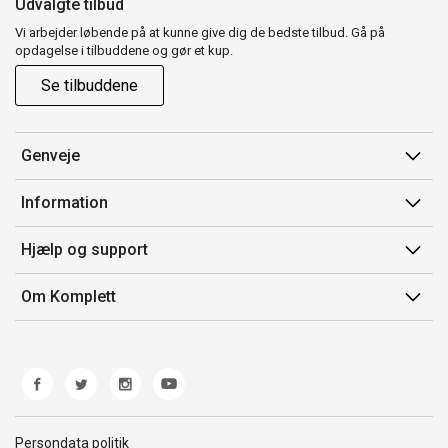
Udvalgte tilbud
Vi arbejder løbende på at kunne give dig de bedste tilbud. Gå på
opdagelse i tilbuddene og gør et kup.
Se tilbuddene
Genveje
Min side
Information
Ordrehistorik
Salgsbetingelser
Hjælp og support
Gavekort
Mærker/producent
Kontakt os
Om Komplett
Fortrydelsesret
Kundeservice
Om os
Produkthjælp og retur
Miljøpolitik og ESG
Fejl/Mangler
Whistleblowing
Fragt og levering
Norwegian Transparency Act
Persondata politik