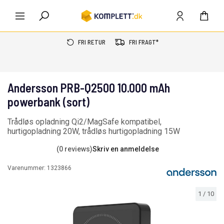
FRI RETUR
FRI FRAGT*
Andersson PRB-Q2500 10.000 mAh
powerbank (sort)
Trådløs opladning Qi2/MagSafe kompatibel,
hurtigopladning 20W, trådløs hurtigopladning 15W
(0 reviews)
Skriv en anmeldelse
Varenummer:
1323866
1
/
10