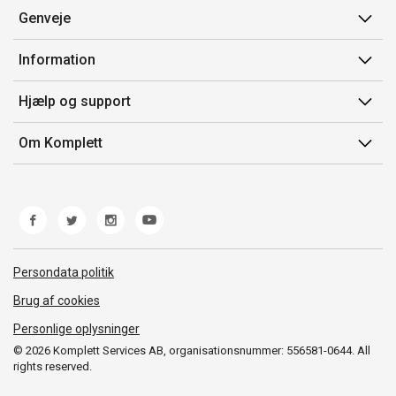
Genveje
Min side
Information
Ordrehistorik
Salgsbetingelser
Hjælp og support
Gavekort
Mærker/producent
Kontakt os
Om Komplett
Fortrydelsesret
Kundeservice
Om os
Produkthjælp og retur
Miljøpolitik og ESG
Fejl/Mangler
Whistleblowing
Fragt og levering
Norwegian Transparency Act
Persondata politik
Brug af cookies
Personlige oplysninger
© 2026 Komplett Services AB, organisationsnummer: 556581-0644. All
rights reserved.