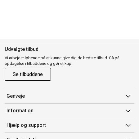
Udvalgte tilbud
Vi arbejder løbende på at kunne give dig de bedste tilbud. Gå på
opdagelse i tilbuddene og gør et kup.
Se tilbuddene
Genveje
Min side
Information
Ordrehistorik
Salgsbetingelser
Hjælp og support
Gavekort
Mærker/producent
Kontakt os