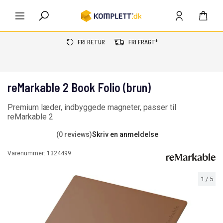
FRI RETUR
FRI FRAGT*
reMarkable 2 Book Folio (brun)
Premium læder, indbyggede magneter, passer til
reMarkable 2
(0 reviews)
Skriv en anmeldelse
Varenummer:
1324499
1
/
5