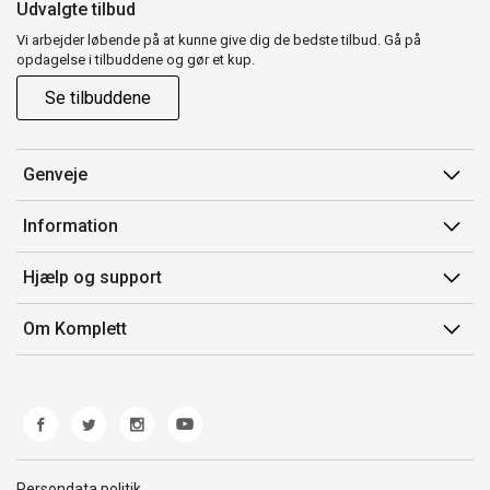
Udvalgte tilbud
Vi arbejder løbende på at kunne give dig de bedste tilbud. Gå på
opdagelse i tilbuddene og gør et kup.
Se tilbuddene
Genveje
Min side
Information
Ordrehistorik
Salgsbetingelser
Hjælp og support
Gavekort
Mærker/producent
Kontakt os
Om Komplett
Fortrydelsesret
Kundeservice
Om os
Produkthjælp og retur
Miljøpolitik og ESG
Fejl/Mangler
Whistleblowing
Fragt og levering
Norwegian Transparency Act
Persondata politik