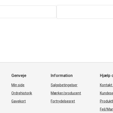
Genveje
Information
Hjælp 
Min side
Salgsbetingelser
Kontakt
Ordrehistorik
Mærker/producent
Kundese
Gavekort
Fortrydelsesret
Produkth
Fejl/Ma