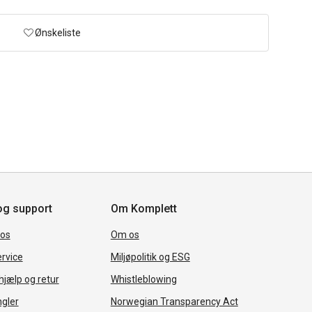
Ønskeliste
og support
Om Komplett
 os
Om os
rvice
Miljøpolitik og ESG
jælp og retur
Whistleblowing
ngler
Norwegian Transparency Act