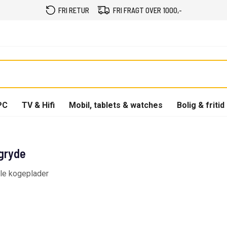
FRI RETUR
FRI FRAGT OVER 1000,-
PC
TV & Hifi
Mobil, tablets & watches
Bolig & fritid
gryde
le kogeplader