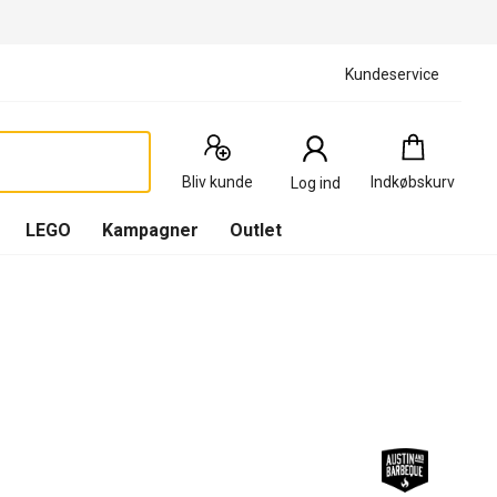
Kundeservice
Indkøbskurv
:
0
Produkter
Bliv kunde
Indkøbskurv
Log ind
(
Indkøbskurv
LEGO
Kampagner
Outlet