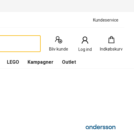
Kundeservice
Indkøbskurv
:
0
Produkter
Bliv kunde
Indkøbskurv
Log ind
(
Indkøbskurv
LEGO
Kampagner
Outlet