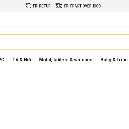
FRI RETUR
FRI FRAGT OVER 1000,-
PC
TV & Hifi
Mobil, tablets & watches
Bolig & fritid