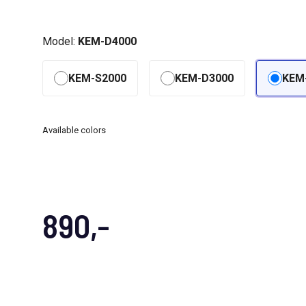
Model:
KEM-D4000
KEM-S2000
KEM-D3000
KEM
Available colors
890,-