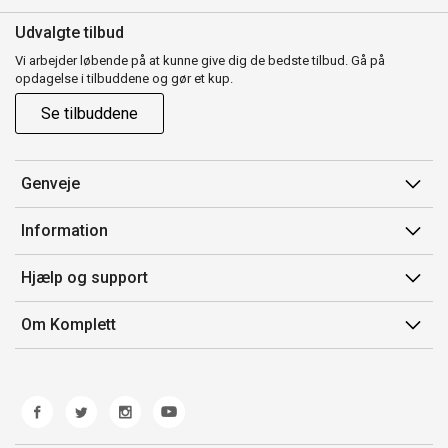
Udvalgte tilbud
Vi arbejder løbende på at kunne give dig de bedste tilbud. Gå på
opdagelse i tilbuddene og gør et kup.
Se tilbuddene
Genveje
Min side
Information
Ordrehistorik
Salgsbetingelser
Hjælp og support
Gavekort
Mærker/producent
Kontakt os
Om Komplett
Fortrydelsesret
Kundeservice
Om os
Produkthjælp og retur
Miljøpolitik og ESG
Fejl/Mangler
Whistleblowing
Fragt og levering