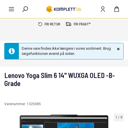
FRI RETUR
FRI FRAGT*
Denne vare findes ikke længere i vores sortiment. Brug
søgefunktionen øverst på siden.
Lenovo Yoga Slim 6 14" WUXGA OLED -B-
Grade
Varenummer:
1325085
1
/
9