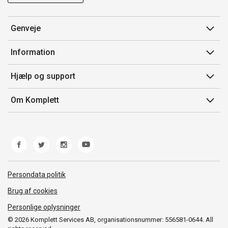
Genveje
Min side
Information
Ordrehistorik
Salgsbetingelser
Hjælp og support
Gavekort
Mærker/producent
Kontakt os
Om Komplett
Fortrydelsesret
Kundeservice
Om os
Produkthjælp og retur
Miljøpolitik og ESG
Fejl/Mangler
Whistleblowing
Fragt og levering
Norwegian Transparency Act
Persondata politik
Brug af cookies
Personlige oplysninger
© 2026 Komplett Services AB, organisationsnummer: 556581-0644. All