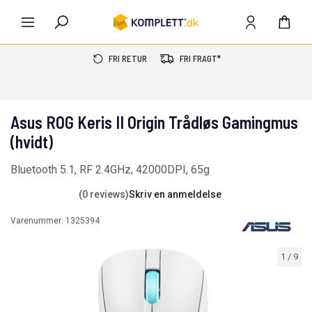
FRI RETUR
FRI FRAGT*
Asus ROG Keris II Origin Trådløs Gamingmus
(hvidt)
Bluetooth 5.1, RF 2.4GHz, 42000DPI, 65g
(0 reviews)
Skriv en anmeldelse
Varenummer:
1325394
1
/
9