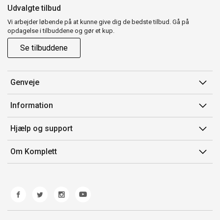
Udvalgte tilbud
Vi arbejder løbende på at kunne give dig de bedste tilbud. Gå på
opdagelse i tilbuddene og gør et kup.
Se tilbuddene
Genveje
Min side
Information
Ordrehistorik
Salgsbetingelser
Hjælp og support
Gavekort
Mærker/producent
Kontakt os
Om Komplett
Fortrydelsesret
Kundeservice
Om os
Produkthjælp og retur
Miljøpolitik og ESG
Fejl/Mangler
Whistleblowing
Fragt og levering
Norwegian Transparency Act