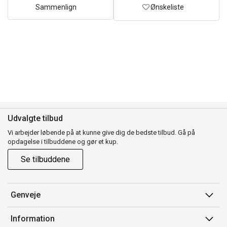
Sammenlign
Ønskeliste
Udvalgte tilbud
Vi arbejder løbende på at kunne give dig de bedste tilbud. Gå på
opdagelse i tilbuddene og gør et kup.
Se tilbuddene
Genveje
Min side
Information