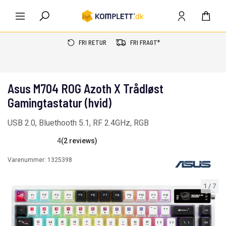
FRI RETUR
FRI FRAGT*
Asus M704 ROG Azoth X Trådløst
Gamingtastatur (hvid)
USB 2.0, Bluethooth 5.1, RF 2.4GHz, RGB
4
(2 reviews)
Varenummer:
1325398
1
/
7