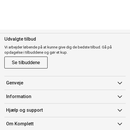
Udvalgte tilbud
Vi arbejder løbende på at kunne give dig de bedste tilbud. Gå på
opdagelse i tilbuddene og gør et kup.
Se tilbuddene
Genveje
Min side
Information
Ordrehistorik
Salgsbetingelser
Hjælp og support
Gavekort
Mærker/producent
Kontakt os
Om Komplett
Fortrydelsesret