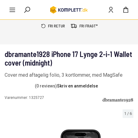
FRI RETUR
FRI FRAGT*
dbramante1928 iPhone 17 Lynge 2-i-1 Wallet
cover (midnight)
Cover med aftagelig folio, 3 kortlommer, med MagSafe
(0 reviews)
Skriv en anmeldelse
Varenummer:
1325727
1
/
6