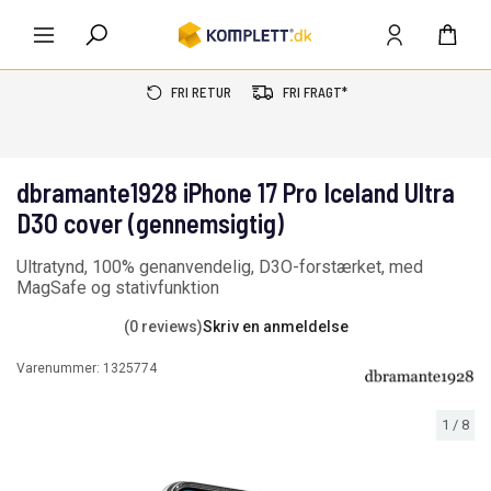
FRI RETUR
FRI FRAGT*
dbramante1928 iPhone 17 Pro Iceland Ultra
D3O cover (gennemsigtig)
Ultratynd, 100% genanvendelig, D3O-forstærket, med
MagSafe og stativfunktion
(0 reviews)
Skriv en anmeldelse
Varenummer:
1325774
1
/
8