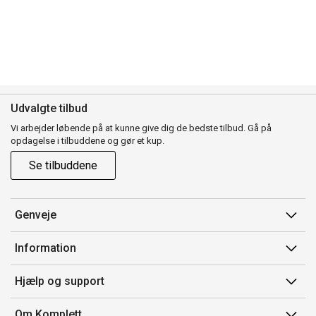
Udvalgte tilbud
Vi arbejder løbende på at kunne give dig de bedste tilbud. Gå på
opdagelse i tilbuddene og gør et kup.
Se tilbuddene
Genveje
Min side
Information
Ordrehistorik
Salgsbetingelser
Hjælp og support
Gavekort
Mærker/producent
Kontakt os
Om Komplett