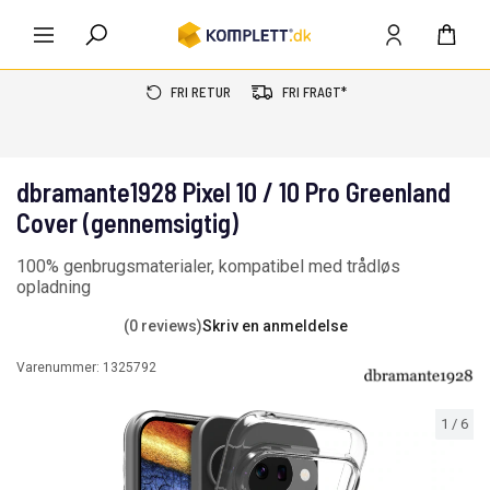
FRI RETUR
FRI FRAGT*
dbramante1928 Pixel 10 / 10 Pro Greenland
Cover (gennemsigtig)
100% genbrugsmaterialer, kompatibel med trådløs
opladning
(0 reviews)
Skriv en anmeldelse
Varenummer:
1325792
1
/
6