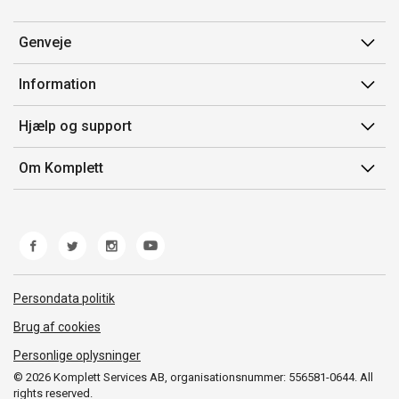
Genveje
Min side
Information
Ordrehistorik
Salgsbetingelser
Hjælp og support
Gavekort
Mærker/producent
Kontakt os
Om Komplett
Fortrydelsesret
Kundeservice
Om os
Produkthjælp og retur
Miljøpolitik og ESG
Fejl/Mangler
Whistleblowing
Fragt og levering
Norwegian Transparency Act
Persondata politik
Brug af cookies
Personlige oplysninger
© 2026 Komplett Services AB, organisationsnummer: 556581-0644. All
rights reserved.