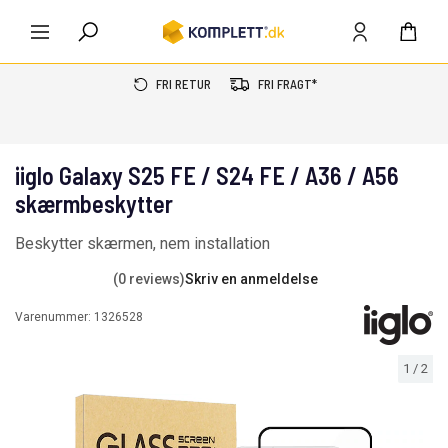
FRI RETUR
FRI FRAGT*
iiglo Galaxy S25 FE / S24 FE / A36 / A56
skærmbeskytter
Beskytter skærmen, nem installation
(0 reviews)
Skriv en anmeldelse
Varenummer:
1326528
1
/
2