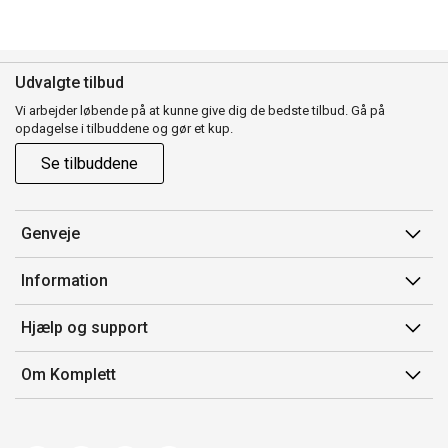
Udvalgte tilbud
Vi arbejder løbende på at kunne give dig de bedste tilbud. Gå på
opdagelse i tilbuddene og gør et kup.
Se tilbuddene
Genveje
Min side
Information
Ordrehistorik
Salgsbetingelser
Hjælp og support
Gavekort
Mærker/producent
Kontakt os
Om Komplett
Fortrydelsesret
Kundeservice
Om os
Produkthjælp og retur
Miljøpolitik og ESG