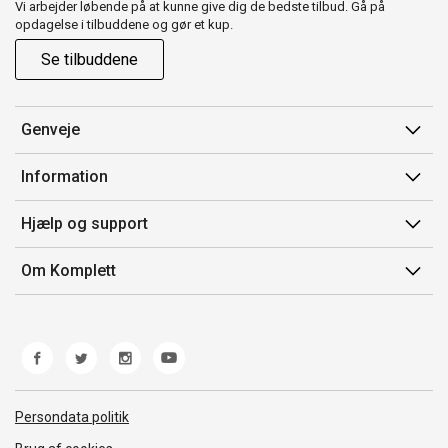
Vi arbejder løbende på at kunne give dig de bedste tilbud. Gå på
opdagelse i tilbuddene og gør et kup.
Se tilbuddene
Genveje
Min side
Information
Ordrehistorik
Salgsbetingelser
Hjælp og support
Gavekort
Mærker/producent
Kontakt os
Om Komplett
Fortrydelsesret
Kundeservice
Om os
Produkthjælp og retur
Miljøpolitik og ESG
Fejl/Mangler
Whistleblowing
Fragt og levering
Norwegian Transparency Act
Persondata politik