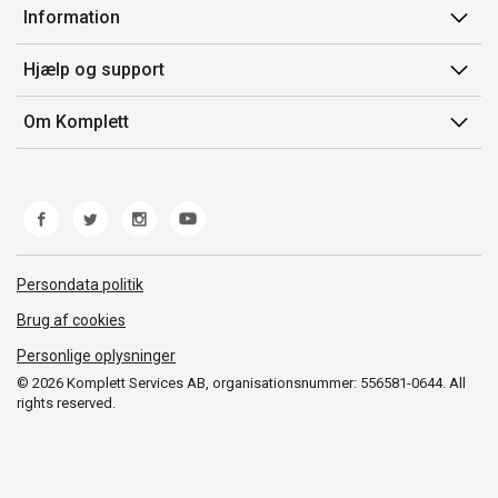
Min side
Information
Ordrehistorik
Salgsbetingelser
Hjælp og support
Gavekort
Mærker/producent
Kontakt os
Om Komplett
Fortrydelsesret
Kundeservice
Om os
Produkthjælp og retur
Miljøpolitik og ESG
Fejl/Mangler
Whistleblowing
Fragt og levering
Norwegian Transparency Act
Persondata politik
Brug af cookies
Personlige oplysninger
© 2026 Komplett Services AB, organisationsnummer: 556581-0644. All
rights reserved.