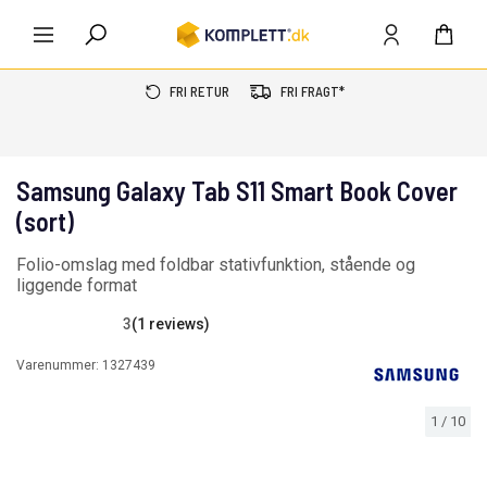
FRI RETUR
FRI FRAGT*
Samsung Galaxy Tab S11 Smart Book Cover
(sort)
Folio-omslag med foldbar stativfunktion, stående og
liggende format
3
(1 reviews)
Varenummer:
1327439
1
/
10