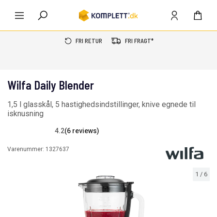
FRI RETUR
FRI FRAGT*
Wilfa Daily Blender
1,5 l glasskål, 5 hastighedsindstillinger, knive egnede til
isknusning
4.2
(6 reviews)
Varenummer:
1327637
1
/
6