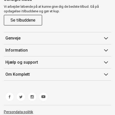
Vi arbejder løbende på at kunne give dig de bedste tilbud. Gå på
opdagelse i tilbuddene og gør et kup.
Se tilbuddene
Genveje
Min side
Information
Ordrehistorik
Salgsbetingelser
Hjælp og support
Gavekort
Mærker/producent
Kontakt os
Om Komplett
Fortrydelsesret
Kundeservice
Om os
Produkthjælp og retur
Miljøpolitik og ESG
Fejl/Mangler
Whistleblowing
Fragt og levering
Norwegian Transparency Act
Persondata politik