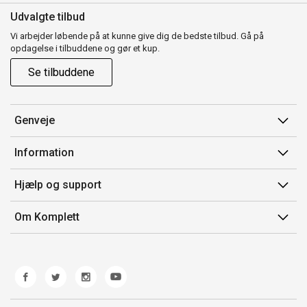
Udvalgte tilbud
Vi arbejder løbende på at kunne give dig de bedste tilbud. Gå på
opdagelse i tilbuddene og gør et kup.
Se tilbuddene
Genveje
Min side
Information
Ordrehistorik
Salgsbetingelser
Hjælp og support
Gavekort
Mærker/producent
Kontakt os
Om Komplett
Fortrydelsesret
Kundeservice
Om os
Produkthjælp og retur
Miljøpolitik og ESG
Fejl/Mangler
Whistleblowing
Fragt og levering