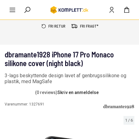
FRI RETUR
FRI FRAGT*
dbramante1928 iPhone 17 Pro Monaco
silikone cover (night black)
3-lags beskyttende design lavet af genbrugssilikone og
plastik, med MagSafe
(0 reviews)
Skriv en anmeldelse
Varenummer:
1327691
1
/
6