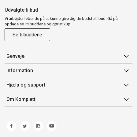
Udvalgte tilbud
Vi arbejder løbende på at kunne give dig de bedste tilbud. Gå på
opdagelse i tilbuddene og gør et kup.
Se tilbuddene
Genveje
Min side
Information
Ordrehistorik
Salgsbetingelser
Hjælp og support
Gavekort
Mærker/producent
Kontakt os
Om Komplett
Fortrydelsesret
Kundeservice
Om os
Produkthjælp og retur
Miljøpolitik og ESG
Fejl/Mangler
Whistleblowing
Fragt og levering