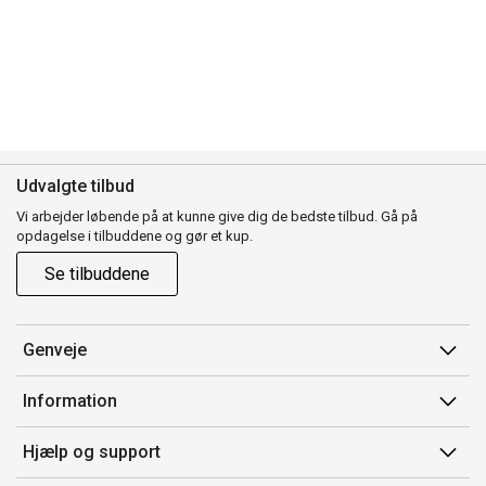
Udvalgte tilbud
Vi arbejder løbende på at kunne give dig de bedste tilbud. Gå på
opdagelse i tilbuddene og gør et kup.
Se tilbuddene
Genveje
Min side
Information
Ordrehistorik
Salgsbetingelser
Hjælp og support
Gavekort
Mærker/producent