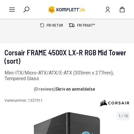
FRI RETUR
FRI FRAGT*
Corsair FRAME 4500X LX-R RGB Mid Tower
(sort)
Mini-ITX/Micro-ATX/ATX/E-ATX (305mm x 277mm),
Tempered Glass
(0 reviews)
Skriv en anmeldelse
Varenummer:
1327911
1
/
10