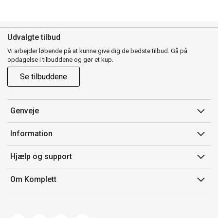
Udvalgte tilbud
Vi arbejder løbende på at kunne give dig de bedste tilbud. Gå på
opdagelse i tilbuddene og gør et kup.
Se tilbuddene
Genveje
Min side
Information
Ordrehistorik
Salgsbetingelser
Hjælp og support
Gavekort
Mærker/producent
Kontakt os
Om Komplett
Fortrydelsesret
Kundeservice
Om os
Produkthjælp og retur
Miljøpolitik og ESG