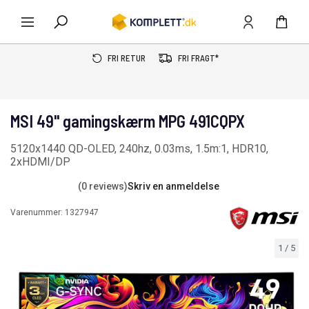
FRI RETUR
FRI FRAGT*
MSI 49" gamingskærm MPG 491CQPX
5120x1440 QD-OLED, 240hz, 0.03ms, 1.5m:1, HDR10,
2xHDMI/DP
(0 reviews)
Skriv en anmeldelse
Varenummer:
1327947
1
/
5