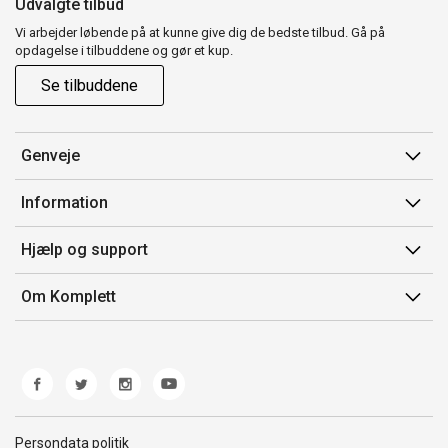
Udvalgte tilbud
Vi arbejder løbende på at kunne give dig de bedste tilbud. Gå på
opdagelse i tilbuddene og gør et kup.
Se tilbuddene
Genveje
Min side
Information
Ordrehistorik
Salgsbetingelser
Hjælp og support
Gavekort
Mærker/producent
Kontakt os
Om Komplett
Fortrydelsesret
Kundeservice
Om os
Produkthjælp og retur
Miljøpolitik og ESG
Fejl/Mangler
Whistleblowing
Fragt og levering
Norwegian Transparency Act
Persondata politik