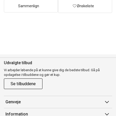
Sammenlign
Ønskeliste
Udvalgte tilbud
Vi arbejder løbende på at kunne give dig de bedste tilbud. Gå på
opdagelse i tilbuddene og gør et kup.
Se tilbuddene
Genveje
Min side
Information