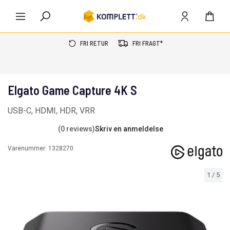
FRI RETUR
FRI FRAGT*
Elgato Game Capture 4K S
USB-C, HDMI, HDR, VRR
(0 reviews)
Skriv en anmeldelse
Varenummer:
1328270
1
/
5