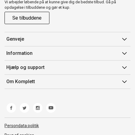
Vi arbejder løbende på at kunne give dig de bedste tilbud. Gå på
opdagelse i tilbuddene og gør et kup.
Se tilbuddene
Genveje
Min side
Information
Ordrehistorik
Salgsbetingelser
Hjælp og support
Gavekort
Mærker/producent
Kontakt os
Om Komplett
Fortrydelsesret
Kundeservice
Om os
Produkthjælp og retur
Miljøpolitik og ESG
Fejl/Mangler
Whistleblowing
Fragt og levering
Norwegian Transparency Act
Persondata politik