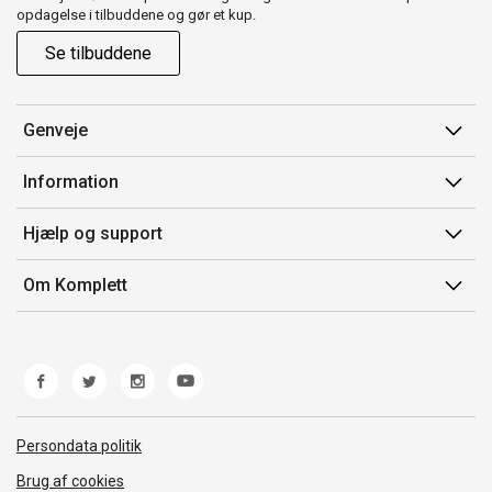
opdagelse i tilbuddene og gør et kup.
Se tilbuddene
Genveje
Min side
Information
Ordrehistorik
Salgsbetingelser
Hjælp og support
Gavekort
Mærker/producent
Kontakt os
Om Komplett
Fortrydelsesret
Kundeservice
Om os
Produkthjælp og retur
Miljøpolitik og ESG
Fejl/Mangler
Whistleblowing
Fragt og levering
Norwegian Transparency Act
Persondata politik
Brug af cookies