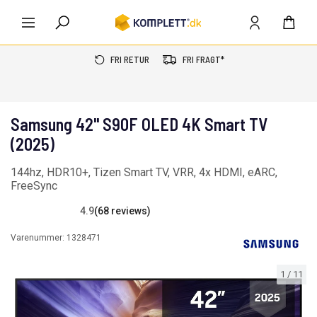
FRI RETUR
FRI FRAGT*
Samsung 42" S90F OLED 4K Smart TV
(2025)
144hz, HDR10+, Tizen Smart TV, VRR, 4x HDMI, eARC,
FreeSync
4.9
(68 reviews)
Varenummer:
1328471
1
/
11