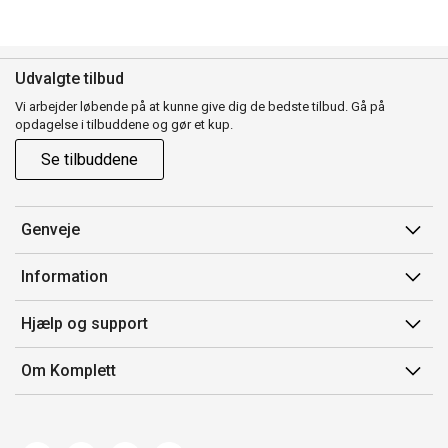
Udvalgte tilbud
Vi arbejder løbende på at kunne give dig de bedste tilbud. Gå på
opdagelse i tilbuddene og gør et kup.
Se tilbuddene
Genveje
Min side
Information
Ordrehistorik
Salgsbetingelser
Hjælp og support
Gavekort
Mærker/producent
Kontakt os
Om Komplett
Fortrydelsesret
Kundeservice
Om os
Produkthjælp og retur
Miljøpolitik og ESG