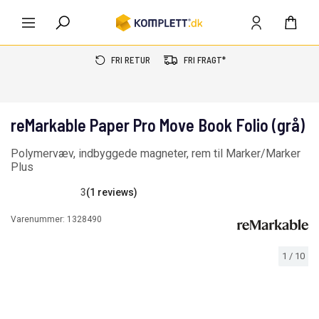
FRI RETUR
FRI FRAGT*
reMarkable Paper Pro Move Book Folio (grå)
Polymervæv, indbyggede magneter, rem til Marker/Marker
Plus
3
(1 reviews)
Varenummer:
1328490
1
/
10